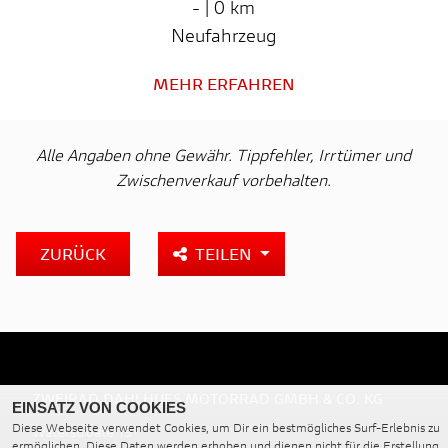
- | 0 km
Neufahrzeug
MEHR ERFAHREN
Alle Angaben ohne Gewähr. Tippfehler, Irrtümer und
Zwischenverkauf vorbehalten.
ZURÜCK
TEILEN
ZWEIRAD DAHLHUES MOTORRAD GMBH & CO. KG
EINSATZ VON COOKIES
Diese Webseite verwendet Cookies, um Dir ein bestmögliches Surf-Erlebnis zu
Waterstroate 19
ermöglichen. Diese Daten werden erhoben und dienen nicht für die Erstellung