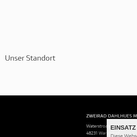
Unser Standort
ZWEIRAD DAHLHUES M
Waterstroate 19
EINSATZ
48231 Warendorf
Diese Webse