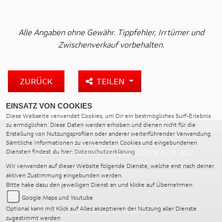
Alle Angaben ohne Gewähr. Tippfehler, Irrtümer und
Zwischenverkauf vorbehalten.
ZURÜCK
TEILEN
EINSATZ VON COOKIES
Diese Webseite verwendet Cookies, um Dir ein bestmögliches Surf-Erlebnis
zu ermöglichen. Diese Daten werden erhoben und dienen nicht für die
Erstellung von Nutzungsprofilen oder anderer weiterführender Verwendung.
Sämtliche Informationen zu verwendeten Cookies und eingebundenen
Diensten findest du hier:
Datenschutzerklärung
ZWEIRAD DAHLHUES MOTORRAD GMBH & CO. KG
Wir verwenden auf dieser Website folgende Dienste, welche erst nach deiner
Waterstroate 19
aktiven Zustimmung eingebunden werden.
48231 Warendorf
Bitte hake dazu den jeweiligen Dienst an und klicke auf Übernehmen:
Deutschland
Google Maps und Youtube
Optional kann mit Klick auf Alles akzeptieren der Nutzung aller Dienste
Telefon:
0049 (0) 2581 / 78980 0
zugestimmt werden