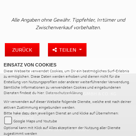
Alle Angaben ohne Gewähr. Tippfehler, Irrtümer und
Zwischenverkauf vorbehalten.
ZURÜCK
TEILEN
EINSATZ VON COOKIES
Diese Webseite verwendet Cookies, um Dir ein bestmögliches Surf-Erlebnis
zu ermöglichen. Diese Daten werden erhoben und dienen nicht für die
Erstellung von Nutzungsprofilen oder anderer weiterführender Verwendung.
Sämtliche Informationen zu verwendeten Cookies und eingebundenen
Diensten findest du hier:
Datenschutzerklärung
ZWEIRAD DAHLHUES MOTORRAD GMBH & CO. KG
Wir verwenden auf dieser Website folgende Dienste, welche erst nach deiner
Waterstroate 19
aktiven Zustimmung eingebunden werden.
48231 Warendorf
Bitte hake dazu den jeweiligen Dienst an und klicke auf Übernehmen:
Deutschland
Google Maps und Youtube
Optional kann mit Klick auf Alles akzeptieren der Nutzung aller Dienste
Telefon:
0049 (0) 2581 / 78980 0
zugestimmt werden